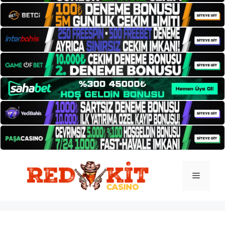
İçeriğe
atla
Menü