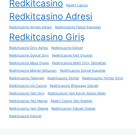
Redkitcasino
Redkit Casino
Redkitcasino Adresi
Redkitcasino Altyapı Adresi
Redkitcasino Futbol Kuponları
Redkitcasino Giriş
Redkitcasino Giriş Adresi
Redkitcasino Güncel
Redkitcasino Güncel Giriş
Redkitcasino Kart Oyunları
Redkitcasino Masa Oyunu
Redkitcasino Mobil Giriş Talimatları
Redkitcasino Müşteri Bonusları
Redkitcasino Sosyal Kuponlar
Redkitcasino Telegram
Redkitcasino Twitter
Redkitcasino Twitter Girişi
Redkitcasino Vip Casino
Redkitcasino Whatsapp Destek
Redkitcasino Yeni Giriş
Redkitcasino Yeni Kayıtlı Adresi Nedir
Redkitcasino Yeni Maçlar
Redkit Casino Yeni Ruletler
Redkitcasino Yeni Ödeme
Redkitcasino Yüksek Oranlar
Redkitcasino Şikayet