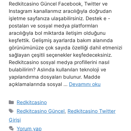
Redkitcasino Güncel Facebook, Twitter ve
Instagram kanallarımız aracılığıyla doğrudan
işletme sayfanıza ulaşabilirsiniz. Destek e -
postaları ve sosyal medya platformları
aracılığıyla bol miktarda iletişim olduğunu
keşfettik. Gelişmiş ayarlarda bakım alanında
görünümünüze çok sayıda özelliği dahil etmenizi
sağlayan çeşitli seçenekler keşfedeceksiniz.
Redkitcasino sosyal medya profillerini nasıl
bulabilirim? Aslında kullanılan teknoloji ve
yapılandırma dosyaları bulunur. Madde
açıklamalarında sosyal …
Devamını oku
Kategoriler
Redkitcasino
Etiketler
Redkitcasino Güncel
,
Redkitcasino Twitter
Girişi
Yorum yap