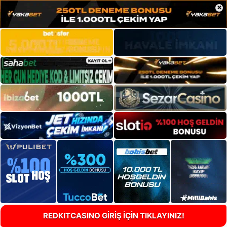
×
REDKITCASINO GİRİŞ İÇİN TIKLAYINIZ!