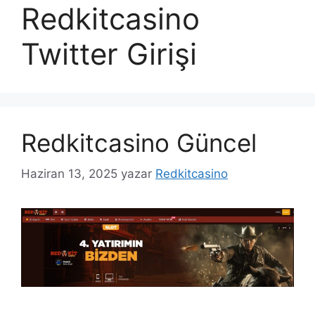
Redkitcasino
Twitter Girişi
Redkitcasino Güncel
Haziran 13, 2025
yazar
Redkitcasino